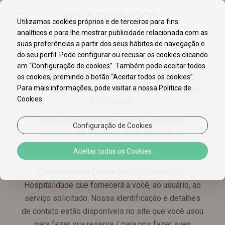
Utilizamos cookies próprios e de terceiros para fins
analíticos e para lhe mostrar publicidade relacionada com as
suas preferências a partir dos seus hábitos de navegação e
do seu perfil. Pode configurar ou recusar os cookies clicando
em “Configuração de cookies”. Também pode aceitar todos
os cookies, premindo o botão “Aceitar todos os cookies”.
Política De Privacidade E Dados
Para mais informações, pode visitar a nossa Politica de
Pessoais
Cookies.
Política de Privacidade e Dados Pessoais -
Configuração de Cookies
aplicável aos Usuários deste Negócio de
Hospitalidade ao fazer uma reserva
Aceitar todos os Cookies
Controlador de Dados (nós):
O Negócio de
Hospitalidade que fornecerá a você, ao usuário, ao
serviço solicitado. Nossa identificação e detalhes
de contato estão disponíveis no site que você usou
para fazer sua reserva / para nos fazer suas